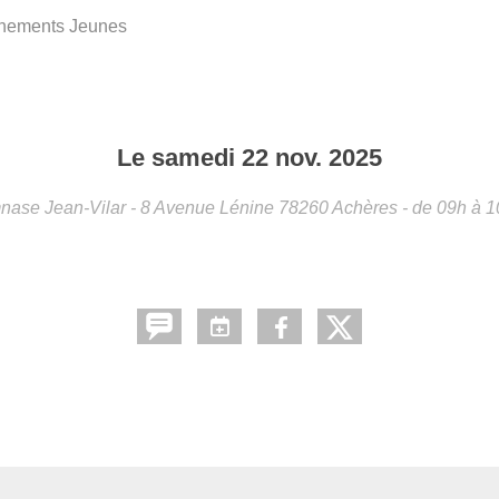
înements Jeunes
Le
samedi
22
nov.
2025
ase Jean-Vilar - 8 Avenue Lénine
78260
Achères
- de 09h à 